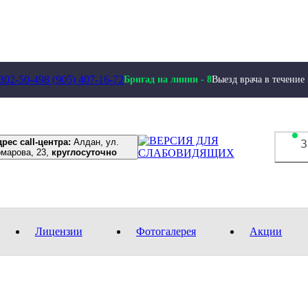
 302-50-49
8 (905) 407-16-72
Бригад на линии -
8
Выезд врача в течение
рес call-центра:
Алдан, ул.
З
омарова, 23,
круглосуточно
Лицензии
Фотогалерея
Акции