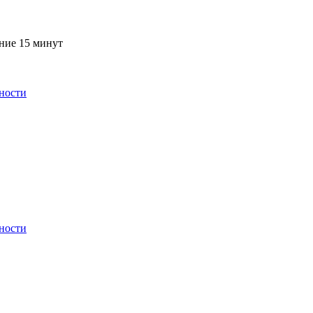
ение 15 минут
ности
ности