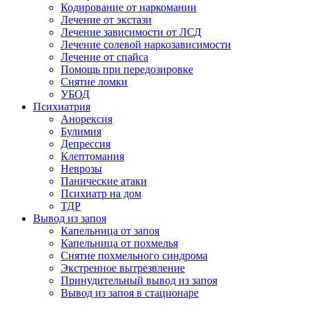
Кодирование от наркомании
Лечение от экстази
Лечение зависимости от ЛСД
Лечение солевой наркозависимости
Лечение от спайса
Помощь при передозировке
Снятие ломки
УБОД
Психиатрия
Анорексия
Булимия
Депрессия
Клептомания
Неврозы
Панические атаки
Психиатр на дом
ТДР
Вывод из запоя
Капельница от запоя
Капельница от похмелья
Снятие похмельного синдрома
Экстренное вытрезвление
Принудительный вывод из запоя
Вывод из запоя в стационаре